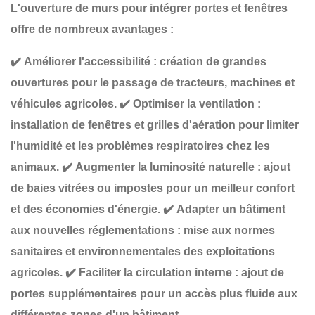
L'ouverture de murs pour intégrer
portes et fenêtres
offre de nombreux avantages :
✔️
Améliorer l'accessibilité
: création de
grandes
ouvertures
pour le passage de tracteurs, machines et
véhicules agricoles.
✔️
Optimiser la ventilation
:
installation de
fenêtres et grilles d'aération
pour limiter
l'humidité et les problèmes respiratoires chez les
animaux.
✔️
Augmenter la luminosité naturelle
: ajout
de
baies vitrées ou impostes
pour un meilleur confort
et des économies d'énergie.
✔️
Adapter un bâtiment
aux nouvelles réglementations
: mise aux normes
sanitaires et environnementales des exploitations
agricoles.
✔️
Faciliter la circulation interne
: ajout de
portes supplémentaires
pour un accès plus fluide aux
différentes zones d'un bâtiment.