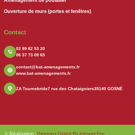
Aménagement de poulailler
Ouverture de murs (portes et fenêtres)
Contact
02 99 62 53 20
06 37 73 09 65
contact@bat-amenagements.fr
www.bat-amenagements.fr
ZA Tournebride
7 rue des Chataigniers
35140 GOSNÉ
© Réalisation
:
Pensons Digital By Intranet Pro