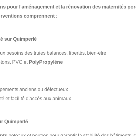
ns pour l'aménagement et la rénovation des
maternités por
terventions comprennent :
é sur Quimperlé
x besoins des truies balances, libertés, bien-être
étons, PVC et
PolyPropylène
ipements anciens ou défectueux
é et facilité d'accès aux animaux
ur Quimperlé
nts
poteaux et poutres pour garantir la stabilité des bâtiments,