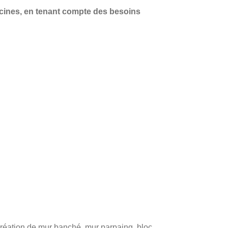
cines
, en tenant compte des besoins
 création de mur banché, mur parpaing, bloc