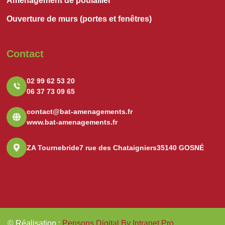
Aménagement de poulailler
Ouverture de murs (portes et fenêtres)
Contact
02 99 62 53 20
06 37 73 09 65
contact@bat-amenagements.fr
www.bat-amenagements.fr
ZA Tournebride
7 rue des Chataigniers
35140 GOSNÉ
© Réalisation
:
Pensons Digital By Intranet Pro