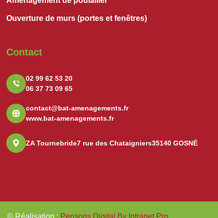
Aménagement de poulailler
Ouverture de murs (portes et fenêtres)
Contact
02 99 62 53 20
06 37 73 09 65
contact@bat-amenagements.fr
www.bat-amenagements.fr
ZA Tournebride
7 rue des Chataigniers
35140 GOSNÉ
© Réalisation
:
Pensons Digital By Intranet Pro