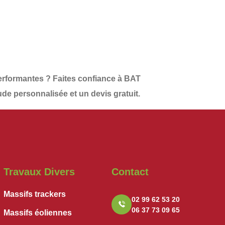
performantes
? Faites confiance à
BAT
ude personnalisée et un
devis gratuit
.
Travaux Divers
Contact
Massifs trackers
02 99 62 53 20
06 37 73 09 65
Massifs éoliennes