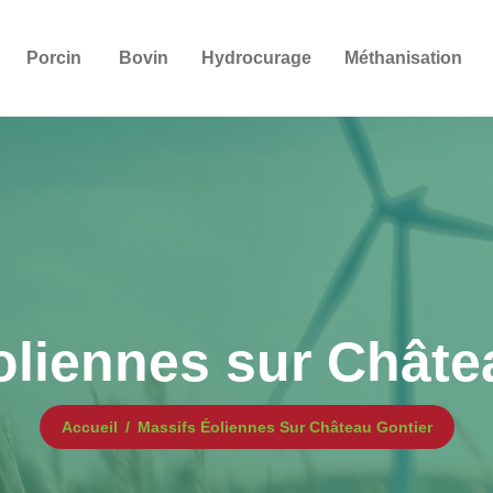
Porcin
Bovin
Hydrocurage
Méthanisation
oliennes sur Châte
Accueil
Massifs Éoliennes Sur Château Gontier