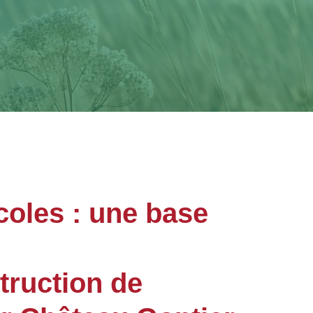
coles : une base
truction de