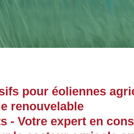
sifs pour éoliennes agri
ie renouvelable
- Votre expert en cons