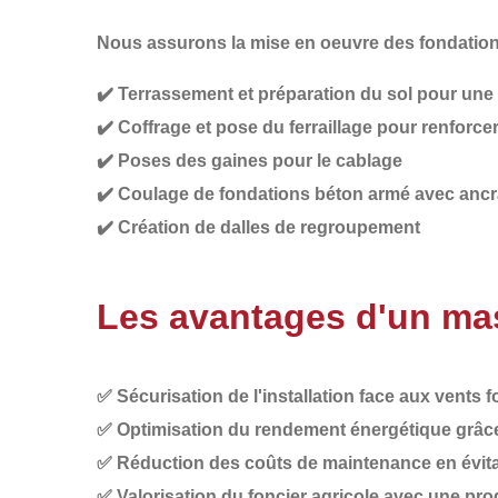
Nous assurons la
mise en oeuvre des fondatio
✔️
Terrassement et préparation du sol
pour une s
✔️
Coffrage et pose du ferraillage
pour renforcer 
✔️
Poses des gaines
pour le cablage
✔️
Coulage de fondations béton armé
avec ancr
✔️
Création de dalles
de regroupement
Les avantages d'un mas
✅
Sécurisation de l'installation
face aux vents f
✅
Optimisation du rendement énergétique
grâce
✅
Réduction des coûts de maintenance
en évit
✅
Valorisation du foncier agricole
avec une prod