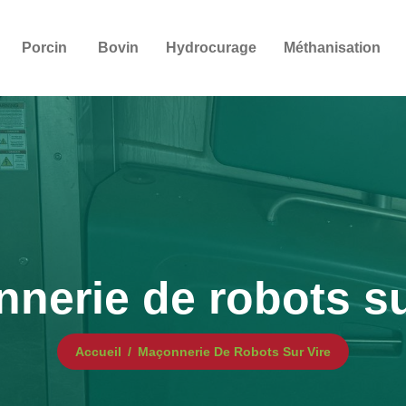
Porcin
Bovin
Hydrocurage
Méthanisation
nerie de robots su
Accueil
Maçonnerie De Robots Sur Vire