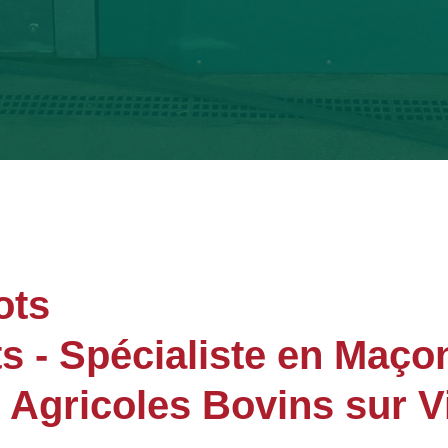
ots
- Spécialiste en Maçon
 Agricoles Bovins sur V