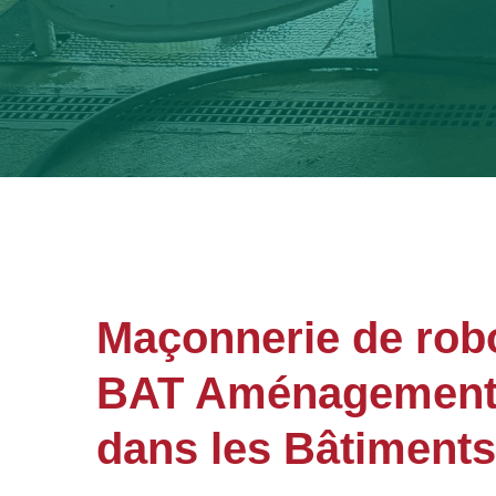
Maçonnerie de rob
BAT Aménagements 
dans les Bâtiments