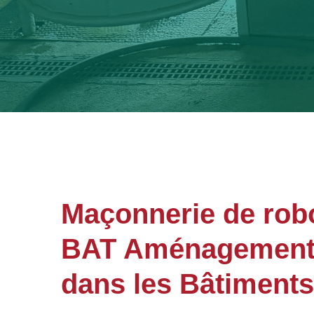
Maçonnerie de rob
BAT Aménagements 
dans les Bâtiments