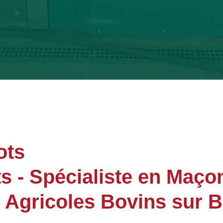
ots
- Spécialiste en Maçon
 Agricoles Bovins sur 