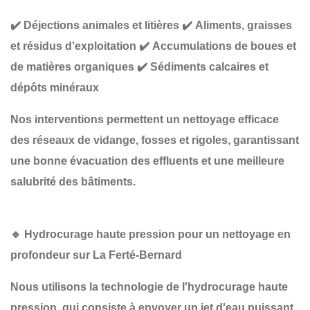
✔️
Déjections animales et litières
✔️
Aliments, graisses
et résidus d'exploitation
✔️
Accumulations de boues et
de matières organiques
✔️
Sédiments calcaires et
dépôts minéraux
Nos interventions permettent un
nettoyage efficace
des réseaux de vidange, fosses et rigoles
, garantissant
une
bonne évacuation des effluents et une meilleure
salubrité des bâtiments
.
🔹
Hydrocurage haute pression pour un nettoyage en
profondeur sur La Ferté-Bernard
Nous utilisons la technologie de
l'hydrocurage haute
pression
, qui consiste à envoyer un jet d'eau puissant