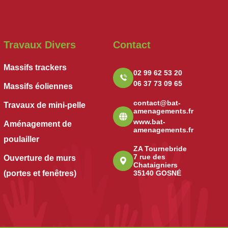
Travaux Divers
Contact
Massifs trackers
02 99 62 53 20
06 37 73 09 65
Massifs éoliennes
contact@bat-
Travaux de mini-pelle
amenagements.fr
www.bat-
Aménagement de
amenagements.fr
poulailler
ZA Tournebride
7 rue des
Ouverture de murs
Chataigniers
(portes et fenêtres)
35140 GOSNÉ