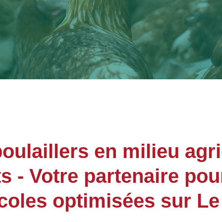
laillers en milieu agri
- Votre partenaire pou
oles optimisées sur Le