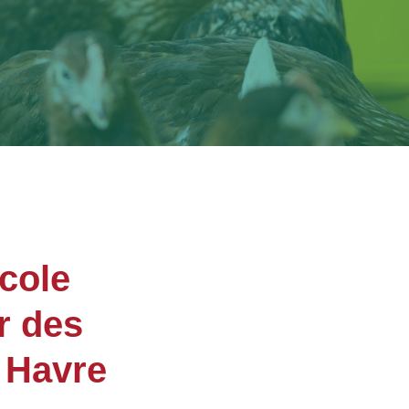
cole
r des
 Havre