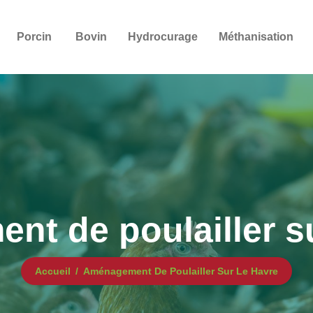
Porcin
Bovin
Hydrocurage
Méthanisation
t de poulailler s
Accueil
Aménagement De Poulailler Sur Le Havre