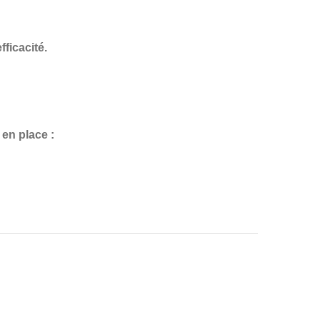
fficacité.
en place :
?